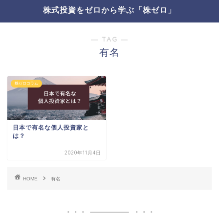
株式投資をゼロから学ぶ「株ゼロ」
― TAG ―
有名
株ゼロコラム
日本で有名な個人投資家と
は？
2020年11月4日
HOME
有名