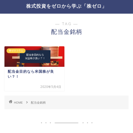
株式投資をゼロから学ぶ「株ゼロ」
― TAG ―
配当金銘柄
株ゼロコラム
配当金目的なら米国株が良
い？！
2020年5月4日
HOME
配当金銘柄