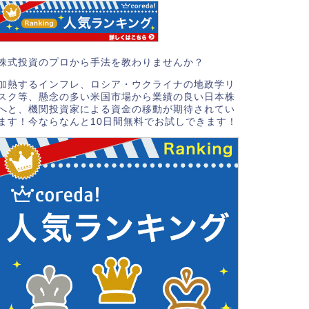
株式投資のプロから手法を教わりませんか？
加熱するインフレ、ロシア・ウクライナの地政学リ
スク等、懸念の多い米国市場から業績の良い日本株
へと、機関投資家による資金の移動が期待されてい
ます！今ならなんと10日間無料でお試しできます！