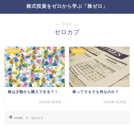
株式投資をゼロから学ぶ「株ゼロ」
― TAG ―
ゼロカブ
基礎知識
基礎知識
株は少額から購入できる？！
株ってそもそも何なのか？
2020年1月30日
2020年1月29日
HOME
ゼロカブ