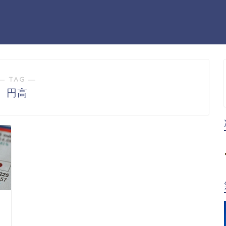
― TAG ―
円高
日