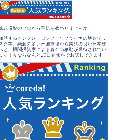
株式投資のプロから手法を教わりませんか？
加熱するインフレ、ロシア・ウクライナの地政学リ
スク等、懸念の多い米国市場から業績の良い日本株
へと、機関投資家による資金の移動が期待されてい
ます！今ならなんと10日間無料でお試しできます！