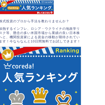
株式投資のプロから手法を教わりませんか？
加熱するインフレ、ロシア・ウクライナの地政学リ
スク等、懸念の多い米国市場から業績の良い日本株
へと、機関投資家による資金の移動が期待されてい
ます！今ならなんと10日間無料でお試しできます！