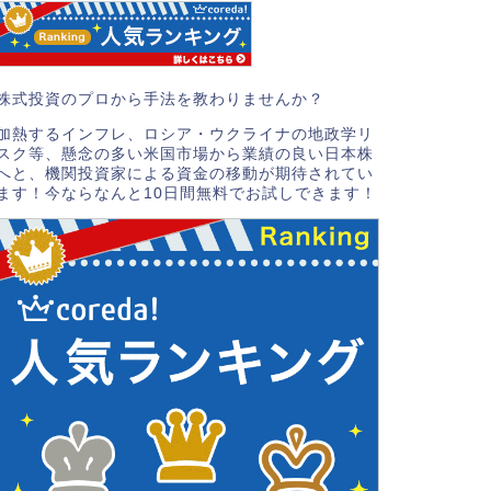
株式投資のプロから手法を教わりませんか？
加熱するインフレ、ロシア・ウクライナの地政学リ
スク等、懸念の多い米国市場から業績の良い日本株
へと、機関投資家による資金の移動が期待されてい
ます！今ならなんと10日間無料でお試しできます！