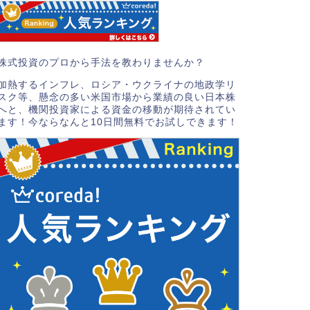
株式投資のプロから手法を教わりませんか？
加熱するインフレ、ロシア・ウクライナの地政学リ
スク等、懸念の多い米国市場から業績の良い日本株
へと、機関投資家による資金の移動が期待されてい
ます！今ならなんと10日間無料でお試しできます！