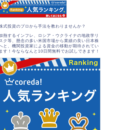
株式投資のプロから手法を教わりませんか？
加熱するインフレ、ロシア・ウクライナの地政学リ
スク等、懸念の多い米国市場から業績の良い日本株
へと、機関投資家による資金の移動が期待されてい
ます！今ならなんと10日間無料でお試しできます！