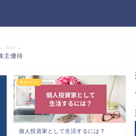
― TAG ―
株主優待
株ゼロコラム
個人投資家として生活するには？