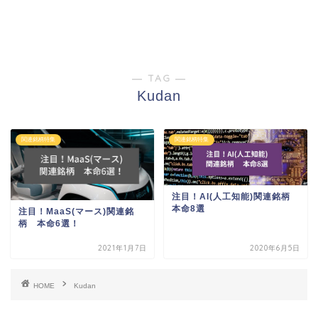
― TAG ―
Kudan
関連銘柄特集
関連銘柄特集
注目！AI(人工知能)関連銘柄
本命8選
注目！MaaS(マース)関連銘
柄 本命6選！
2021年1月7日
2020年6月5日
HOME
Kudan