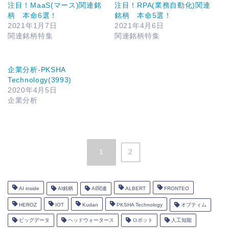
注目！MaaS(マース)関連銘
注目！RPA(業務自動化)関連
柄 本命6選！
銘柄 本命5選！
2021年1月7日
2021年4月6日
関連銘柄特集
関連銘柄特集
企業分析-PKSHA
Technology(3993)
2020年4月5日
企業分析
1
2
AI inside
AI銘柄
AI関連
ALBERT
FRONTEO
HEROZ
IOT
Kudan
PKSHA Technology
オプティム
ビッグデータ
ヘッドウォータース
ロボット
人工知能