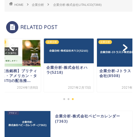
HOME
企業分析
企業分析-株式会社LITALICO(7366)
RELATED POST
分析
企業分析
企業分析
企業分析-株式会社オハ
高配当銘柄】ブリティ
企業分析-Jトラスト
ラ(5218)
シュ・アメリカン・タ
会社(8508)
(BTI)の配当推...
2024年1月8日
2021年2月13日
2021年5
企業分析-株式会社ベビーカレンダー
(7363)