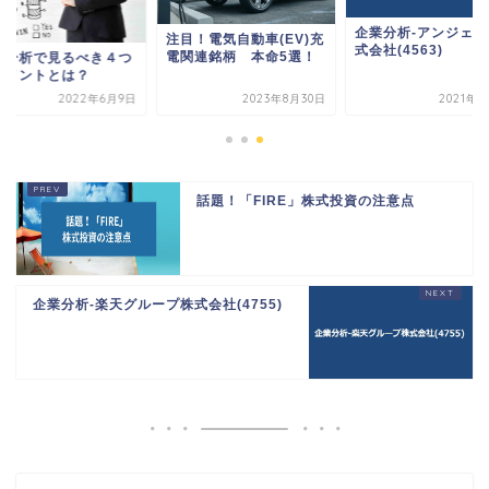
企業分析-アンジェス
注目！電気自動車(EV)充
式会社(4563)
電関連銘柄 本命5選！
業分析で見るべき４つ
ポイントとは？
2022年6月9日
2023年8月30日
2021年6
話題！「FIRE」株式投資の注意点
企業分析-楽天グループ株式会社(4755)