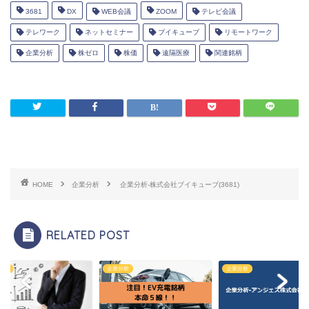
3681
DX
WEB会議
ZOOM
テレビ会議
テレワーク
ネットセミナー
ブイキューブ
リモートワーク
企業分析
株ゼロ
株価
遠隔医療
関連銘柄
HOME
企業分析
企業分析-株式会社ブイキューブ(3681)
RELATED POST
分析
企業分析
企業分析