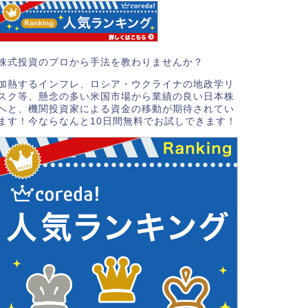
株式投資のプロから手法を教わりませんか？
加熱するインフレ、ロシア・ウクライナの地政学リ
スク等、懸念の多い米国市場から業績の良い日本株
へと、機関投資家による資金の移動が期待されてい
ます！今ならなんと10日間無料でお試しできます！