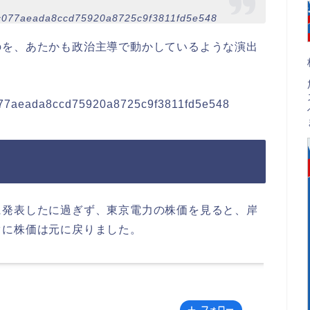
47ec077aeada8ccd75920a8725c9f3811fd5e548
のを、あたかも政治主導で動かしているような演出
ec077aeada8ccd75920a8725c9f3811fd5e548
に発表したに過ぎず、東京電力の株価を見ると、岸
ぐに株価は元に戻りました。