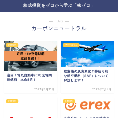
株式投資をゼロから学ぶ「株ゼロ」
― TAG ―
カーボンニュートラル
企業分析
マネーコラム
航空機の脱炭素化？持続可能
注目！電気自動車(EV)充電関
な航空燃料（SAF）について
連銘柄 本命5選！
解説します！
2023年8月30日
2022年2月4日
企業分析
企業分析