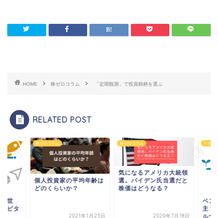
HOME
株ゼロコラム
「定期観測」で投資銘柄を選ぶ
RELATED POST
ロコラム
株ゼロコラム
マネーコラム
気になるアメリカ大統領
選。バイデン氏当選だと
人投資家の平均年齢は
株価はどうなる？
のくらいか？
ベンチャー企業の救
主？ベンチャーキャ
2021年1月25日
2020年7月18日
ルついて解説します