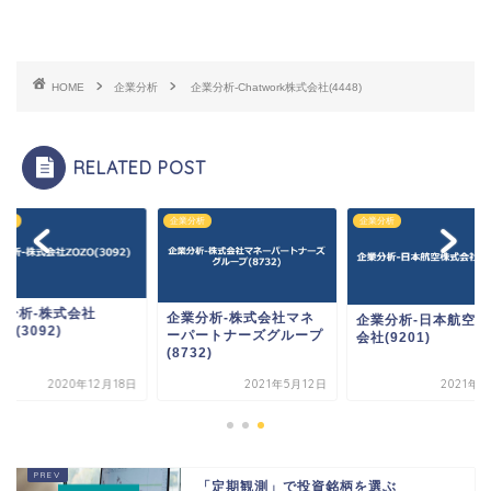
HOME
企業分析
企業分析-Chatwork株式会社(4448)
RELATED POST
企業分析
企業分析
企業分析
企業分析
企業分析-株式会社マネ
企業分析-日本航空株式
ZOZO(3
ーパートナーズグループ
会社(9201)
(8732)
月18日
2021年5月12日
2021年8月3日
「定期観測」で投資銘柄を選ぶ