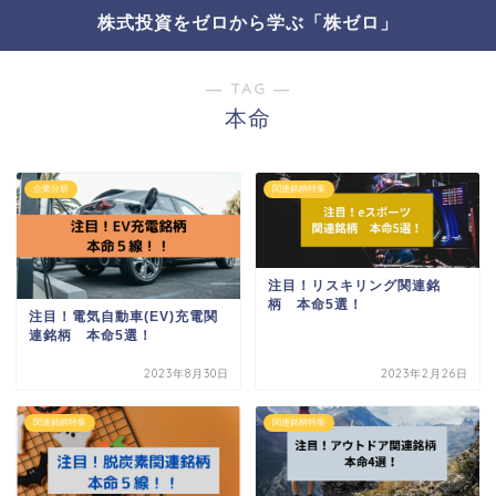
株式投資をゼロから学ぶ「株ゼロ」
― TAG ―
本命
企業分析
関連銘柄特集
注目！リスキリング関連銘
柄 本命5選！
注目！電気自動車(EV)充電関
連銘柄 本命5選！
2023年8月30日
2023年2月26日
関連銘柄特集
関連銘柄特集