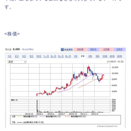
す。
<株価>