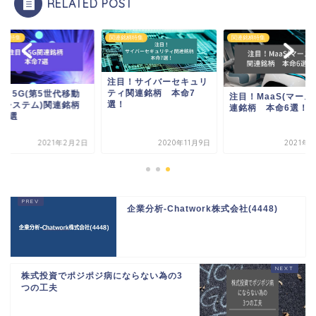
RELATED POST
銘柄特集
関連銘柄特集
関連銘柄特集
注目！サイバーセキュリ
ティ関連銘柄 本命7
目！5G(第5世代移動
注目！MaaS(マース
選！
信システム)関連銘柄
連銘柄 本命6選！
命7選
2021年2月2日
2020年11月9日
2021年
企業分析-Chatwork株式会社(4448)
株式投資でポジポジ病にならない為の3
つの工夫