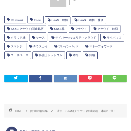
Chatwork
freee
SaaS 銘柄
SaaS 銘柄 株価
SaaS(クラウド)関連銘柄
SaaS株
クラウド
クラウド 銘柄
クラウド株
サース
サイバーセキュリティクラウド
サイボウズ
スマレジ
テラスカイ
ブレインパッド
マネーフォワード
ユーザベース
弁護士ドットコム
本命
銘柄
HOME
関連銘柄特集
注目！SaaS(クラウド)関連銘柄 本命10選！