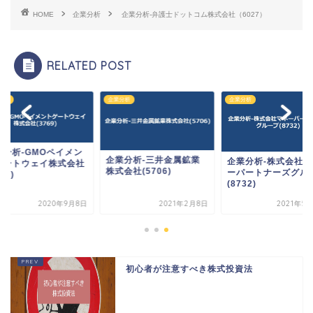
HOME
企業分析
企業分析-弁護士ドットコム株式会社（6027）
RELATED POST
分析
企業分析
企業分析
業分析-GMOペイメン
企業分析-三井金属鉱業
企業分析-株式会社マ
ゲートウェイ株式会社
株式会社(5706)
ーパートナーズグル
69)
(8732)
2020年9月8日
2021年2月8日
2021年5
初心者が注意すべき株式投資法