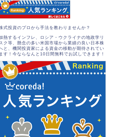
株式投資のプロから手法を教わりませんか？
加熱するインフレ、ロシア・ウクライナの地政学リ
スク等、懸念の多い米国市場から業績の良い日本株
へと、機関投資家による資金の移動が期待されてい
ます！今ならなんと10日間無料でお試しできます！