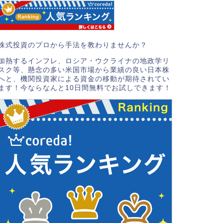
株式投資のプロから手法を教わりませんか？
加熱するインフレ、ロシア・ウクライナの地政学リ
スク等、懸念の多い米国市場から業績の良い日本株
へと、機関投資家による資金の移動が期待されてい
ます！今ならなんと10日間無料でお試しできます！