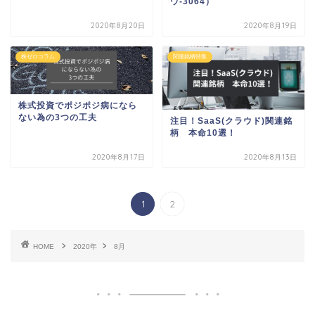
ウ-3064）
2020年8月20日
2020年8月19日
株ゼロコラム
関連銘柄特集
株式投資でポジポジ病になら
ない為の3つの工夫
注目！SaaS(クラウド)関連銘
柄 本命10選！
2020年8月17日
2020年8月13日
1
2
HOME
2020年
8月