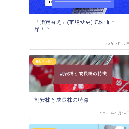
「指定替え」(市場変更)で株価上
昇！？
2020年9月19
株ゼロコラム
割安株と成長株の特徴
2020年9月14