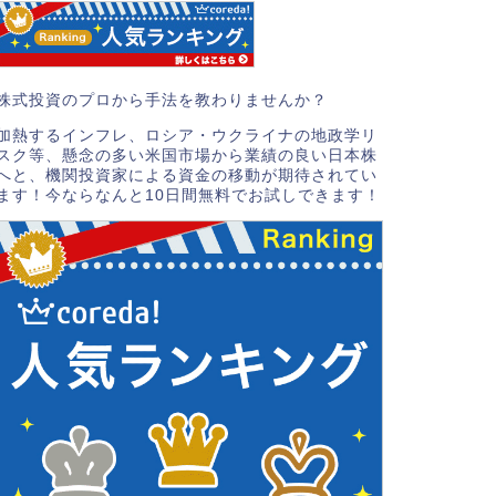
株式投資のプロから手法を教わりませんか？
加熱するインフレ、ロシア・ウクライナの地政学リ
スク等、懸念の多い米国市場から業績の良い日本株
へと、機関投資家による資金の移動が期待されてい
ます！今ならなんと10日間無料でお試しできます！