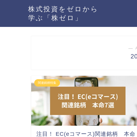
株式投資をゼロから
学ぶ「株ゼロ」
― 
2
関連銘柄特集
注目！ EC(eコマース)関連銘柄 本命