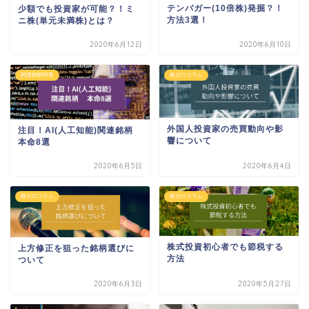
テンバガー(10倍株)発掘？！
少額でも投資家が可能？！ミ
方法3選！
ニ株(単元未満株)とは？
2020年6月12日
2020年6月10日
関連銘柄特集
株ゼロコラム
外国人投資家の売買動向や影
注目！AI(人工知能)関連銘柄
響について
本命8選
2020年6月5日
2020年6月4日
株ゼロコラム
株ゼロコラム
株式投資初心者でも節税する
上方修正を狙った銘柄選びに
方法
ついて
2020年6月3日
2020年5月27日